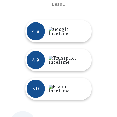
Bassi.
4.8
4.9
5.0