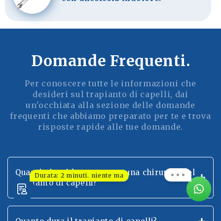
Domande Frequenti.
Per conoscere tutte le informazioni che
desideri sul trapianto di capelli, dai
un'occhiata alla sezione delle domande
frequenti che abbiamo preparato per te e trova
risposte rapide alle tue domande.
Quanti giorni ho perso per una chirurgia del
Durata: 2 minuti. niente ma
trapianto di capelli?