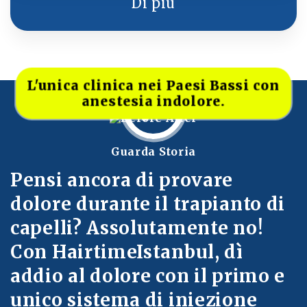
da individui con capelli lunghi, consente
Di più
di effettuare meno trapianti di capelli
rispetto al FUE con zaffiro. È generalmente
utilizzato di più per creare linee dei
capelli o per coprire cicatrici.
L'unica clinica nei Paesi Bassi con
anestesia indolore.
Guarda Storia
Pensi ancora di provare
dolore durante il trapianto di
capelli? Assolutamente no!
Con HairtimeIstanbul, dì
addio al dolore con il primo e
unico sistema di iniezione