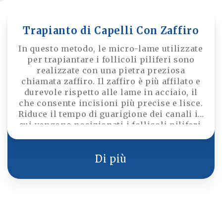
Trapianto di Capelli Con Zaffiro
In questo metodo, le micro-lame utilizzate
per trapiantare i follicoli piliferi sono
realizzate con una pietra preziosa
chiamata zaffiro. Il zaffiro è più affilato e
durevole rispetto alle lame in acciaio, il
che consente incisioni più precise e lisce.
Riduce il tempo di guarigione dei canali in
cui vengono posizionati i follicoli piliferi.
Incisioni più precise e ordinate
consentono ai capelli di essere inseriti
con un angolo e una densità più naturali.
Di più
Inoltre, il zaffiro riduce la probabilità di
gonfiore.