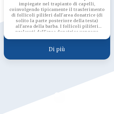
impiegate nel trapianto di capelli,
coinvolgendo tipicamente il trasferimento
di follicoli piliferi dall'area donatrice (di
solito la parte posteriore della testa)
all'area della barba. I follicoli piliferi
prelevati dall'area donatrice vengono
posizionati singolarmente in canali pre-
preparati. Questo processo richiede
grande precisione, poiché posizionare i
Di più
follicoli piliferi con l'angolo e la
profondità corretti è fondamentale per
ottenere un aspetto naturale. Il numero di
innesti necessari per migliorare la densità
e la pienezza della barba viene determinato
in base alle esigenze del paziente.