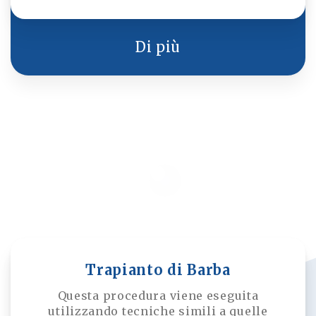
procedura assistita da micromotore
prepara i follicoli per il trapianto nell'area
ricevente. Con il materiale desiderato, i
Di più
capelli vengono inseriti nell'area calva
utilizzando una tecnica a zaffiro, una
penna Choi o una tecnica di fessura.
Trapianto di Barba
Questa procedura viene eseguita
utilizzando tecniche simili a quelle