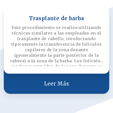
Trasplante de barba
Este procedimiento se realiza utilizando
técnicas similares a las empleadas en el
trasplante de cabello, involucrando
típicamente la transferencia de folículos
capilares de la zona donante
(generalmente la parte posterior de la
cabeza) a la zona de la barba. Los folículos
capilares extraídos de la zona donante se
colocan individualmente en canales
prehechos. Este proceso requiere una gran
precisión, ya que colocar los folículos
Leer Más
capilares en el ángulo y profundidad
correctos es crucial para lograr una
apariencia natural. El número de injertos
necesarios para mejorar la densidad y
plenitud de la barba se determina en