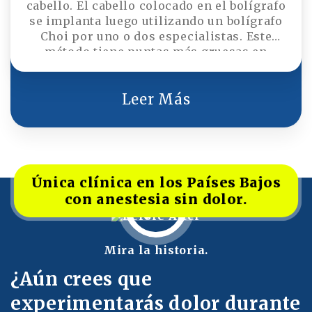
cabello. El cabello colocado en el bolígrafo
se implanta luego utilizando un bolígrafo
Choi por uno o dos especialistas. Este
método tiene puntas más gruesas en
comparación con las cuchillas de zafiro y
tiene un tiempo de curación más
prolongado. Preferido por personas con
Leer Más
cabello largo, permite realizar menos
trasplantes de cabello en comparación con
el FUE con zafiro. Generalmente se utiliza
más para crear líneas capilares o para
cubrir cicatrices.
Única clínica en los Países Bajos
con anestesia sin dolor.
Mira la historia.
¿Aún crees que
experimentarás dolor durante