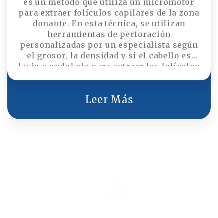
es un método que utiliza un micromotor
para extraer folículos capilares de la zona
donante. En esta técnica, se utilizan
herramientas de perforación
personalizadas por un especialista según
el grosor, la densidad y si el cabello es
lacio o ondulado para extraer los folículos
capilares. El procedimiento asistido por
micromotor prepara los folículos para el
trasplante en la zona receptora. Con el
Leer Más
material deseado, se coloca el cabello en la
zona calva utilizando zafiro, un bolígrafo
Choi o una técnica de hendidura.